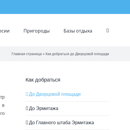
рсии
Пригороды
Базы отдыха
Главная страница
»
Как добраться до Дворцовой площади
Как добраться
До Дворцовой площади
тр
 в
До Эрмитажа
го
До Главного штаба Эрмитажа