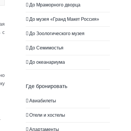
До Мраморного дворца
До музея «Гранд Макет Россия»
ая
 с
До Зоологического музея
До Семимостья
До океанариума
но
ку
Где бронировать
Авиабилеты
Отели и хостелы
.
Апартаменты