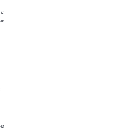
на
ми
;
на