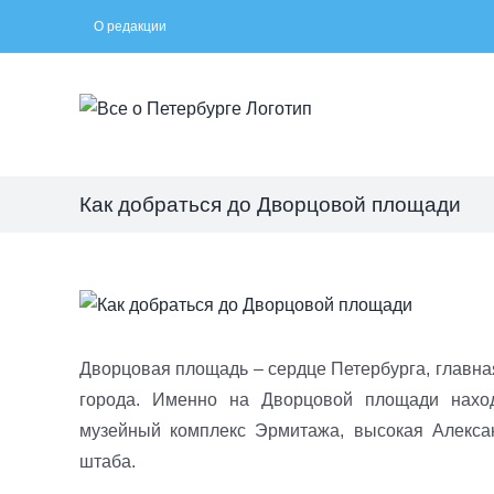
Skip
О редакции
to
content
Как добраться до Дворцовой площади
View
Larger
Image
Дворцовая площадь – сердце Петербурга, главна
города. Именно на Дворцовой площади наход
музейный комплекс Эрмитажа, высокая Алекса
штаба.