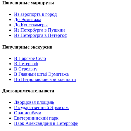
Популярные маршруты
Из аэропорта в город
До Эрмитажа
До Кунсткамеры
Из Петербурга в Пушкин
Из Петербурга в Петергоф
Популярные экскурсии
В Царское Село
В Петергоф
В Стрельну
В Главный штаб Эрмитажа
По Петропавловской крепости
Достопримечательности
Дворцовая площадь
Государственный Эрмитаж
Ораниенбаум
Екатерининский парк
Парк Александрия в Петергофе