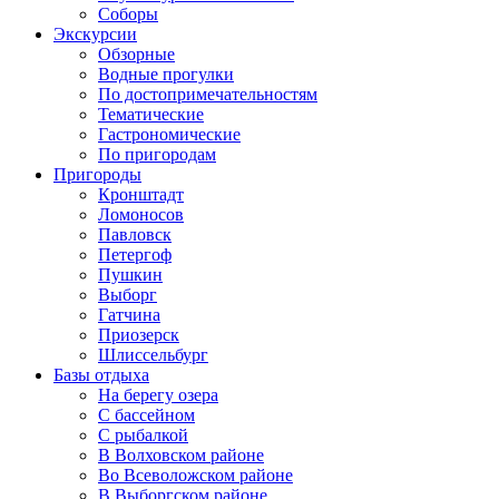
Соборы
Экскурсии
Обзорные
Водные прогулки
По достопримечательностям
Тематические
Гастрономические
По пригородам
Пригороды
Кронштадт
Ломоносов
Павловск
Петергоф
Пушкин
Выборг
Гатчина
Приозерск
Шлиссельбург
Базы отдыха
На берегу озера
C бассейном
С рыбалкой
В Волховском районе
Во Всеволожском районе
В Выборгском районе