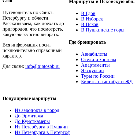
СПб
Маршруты в Псковскую обл.
Путеводитель по Санкт-
В Гдов
Петербургу и области.
В Изборск
Рассказываем, как доехать до
В Псков
пригородов, что посмотреть,
В Пушкинские горы
какую экскурсию выбрать.
Где бронировать
Вся информация носит
исключительно справочный
Авиабилеты
характер.
Отели и хостелы
Апартаменты
Для связи:
info@triptospb.ru
Экскурсии
Туры по России
Билеты на автобус и ЖД
Популярные маршруты
Из аэропорта в город
До Эрмитажа
До Кунсткамеры
Из Петербурга в Пушкин
Из Петербурга в Петергоф