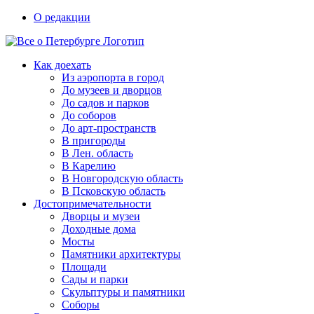
Skip
О редакции
to
content
Как доехать
Из аэропорта в город
До музеев и дворцов
До садов и парков
До соборов
До арт-пространств
В пригороды
В Лен. область
В Карелию
В Новгородскую область
В Псковскую область
Достопримечательности
Дворцы и музеи
Доходные дома
Мосты
Памятники архитектуры
Площади
Сады и парки
Скульптуры и памятники
Соборы