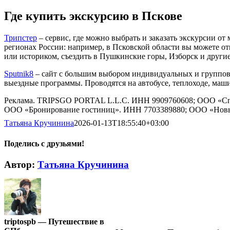
Где купить экскурсию в Пскове
Трипстер
– сервис, где можно выбрать и заказать экскурсии о
регионах России: например, в Псковской области вы можете о
или историком, съездить в Пушкинские горы, Изборск и другие
Sputnik8
– сайт с большим выбором индивидуальных и группов
выездные программы. Проводятся на автобусе, теплоходе, маш
Реклама. TRIPSGO PORTAL L.L.C. ИНН 9909760608; ООО «С
ООО «Бронирование гостиниц». ИНН 7703389880; ООО «Новы
Татьяна Кручинина
2026-01-13T18:55:40+03:00
Поделись с друзьями!
Vk
Автор:
Татьяна Кручинина
triptospb — Путешествие в