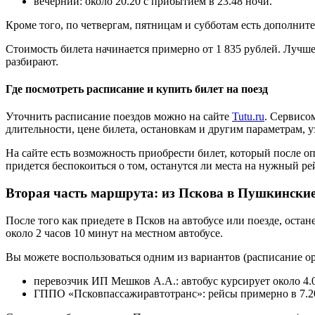
вечерний: около 20.20 с прибытием в 23.48 ночи.
Кроме того, по четвергам, пятницам и субботам есть дополните
Стоимость билета начинается примерно от 1 835 рублей. Лучше
разбирают.
Где посмотреть расписание и купить билет на поезд
Уточнить расписание поездов можно на сайте
Tutu.ru
. Сервисом
длительности, цене билета, остановкам и другим параметрам, у
На сайте есть возможность приобрести билет, который после о
придется беспокоиться о том, останутся ли места на нужный рейс
Вторая часть маршрута: из Пскова в Пушкински
После того как приедете в Псков на автобусе или поезде, оста
около 2 часов 10 минут на местном автобусе.
Вы можете воспользоваться одним из вариантов (расписание о
перевозчик ИП Мешков А.А.: автобус курсирует около 4.05
ГППО «Псковпассажиравтотранс»: рейсы примерно в 7.20, 1