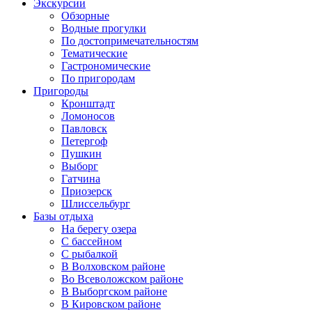
Экскурсии
Обзорные
Водные прогулки
По достопримечательностям
Тематические
Гастрономические
По пригородам
Пригороды
Кронштадт
Ломоносов
Павловск
Петергоф
Пушкин
Выборг
Гатчина
Приозерск
Шлиссельбург
Базы отдыха
На берегу озера
C бассейном
С рыбалкой
В Волховском районе
Во Всеволожском районе
В Выборгском районе
В Кировском районе