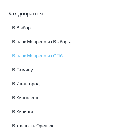
Как добраться
В Выборг
В парк Монрепо из Выборга
В парк Монрепо из СПб
В Гатчину
В Ивангород
В Кингисепп
В Кириши
В крепость Орешек