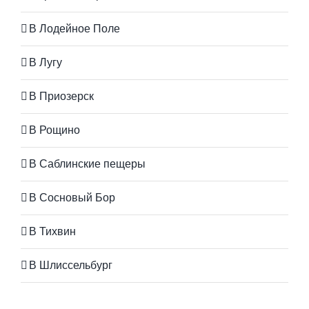
В Лодейное Поле
В Лугу
В Приозерск
В Рощино
В Саблинские пещеры
В Сосновый Бор
В Тихвин
В Шлиссельбург