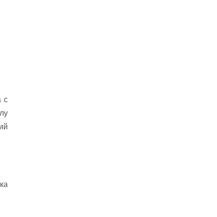
 с
лу
ий
ка