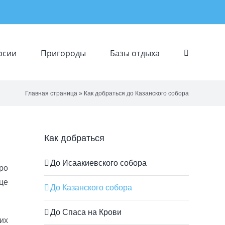
рсии
Пригороды
Базы отдыха
Главная страница
»
Как добраться до Казанского собора
Как добраться
До Исаакиевского собора
ро
це
До Казанского собора
До Спаса на Крови
их