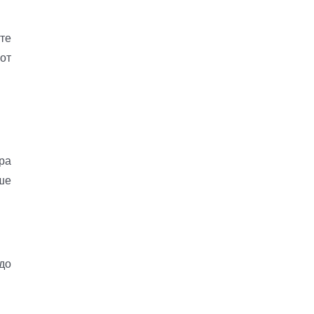
те
от
ра
ше
до