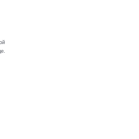
ой
е.