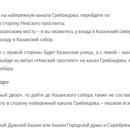
» на набережную канала Грибоедова, перейдите по
сторону Невского проспекта;
занскому мосту – и вы окажетесь у входа в Казанский скве
входу в Казанский собор.
о с правой стороны будет Казанская улица, а с левой – ка
 выйдя из метро «Невский проспект» на канал Грибоедова, 
собора.
вор»
ый двор», то дойти до Казанского собора также не состав
кту в сторону набережной канала Грибоедова – пешком все
окой Думской башни или башни Городской думы и Серебрян