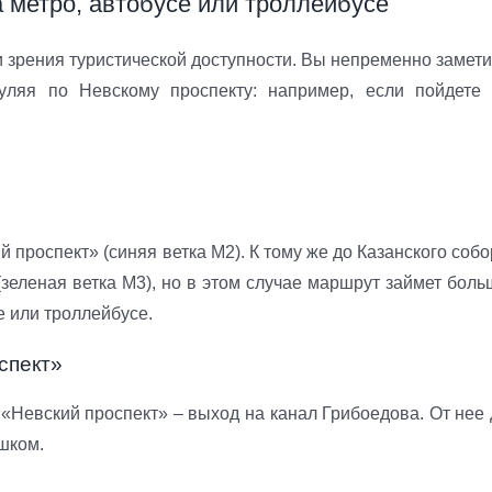
а метро, автобусе или троллейбусе
и зрения туристической доступности. Вы непременно замети
уляя по Невскому проспекту: например, если пойдете 
проспект» (синяя ветка М2). К тому же до Казанского собо
зеленая ветка М3), но в этом случае маршрут займет боль
е или троллейбусе.
спект»
 «Невский проспект» – выход на канал Грибоедова. От нее 
шком.