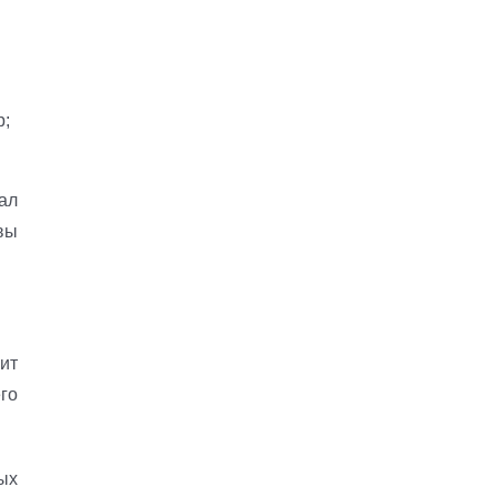
р;
нал
вы
ит
го
ых